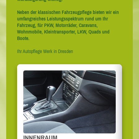
Neben der klassischen Fahrzeugpflege bieten wir ein
umfangreiches Leistungsspektrum rund um Ihr
Fahrzeug, für PKW, Motorräder, Caravans,
Wohnmobile, Kleintransporter, LKW, Quads und
Boote.
Ihr Autopflege Werk in Dresden
INNENRAUM