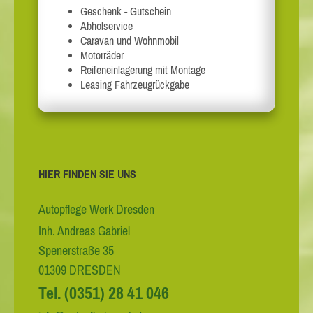
Geschenk - Gutschein
Abholservice
Caravan und Wohnmobil
Motorräder
Reifeneinlagerung mit Montage
Leasing Fahrzeugrückgabe
HIER FINDEN SIE UNS
Autopflege Werk Dresden
Inh. Andreas Gabriel
Spenerstraße 35
01309 DRESDEN
Tel. (0351) 28 41 046